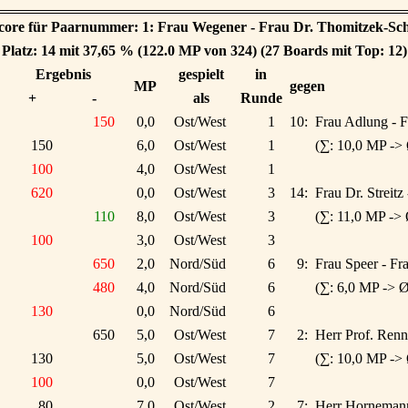
score für Paarnummer: 1: Frau Wegener - Frau Dr. Thomitzek-S
Platz: 14 mit 37,65 % (122.0 MP von 324) (27 Boards mit Top: 12)
Ergebnis
gespielt
in
MP
gegen
+
-
als
Runde
150
0,0
Ost/West
1
10:
Frau Adlung - F
150
6,0
Ost/West
1
(∑: 10,0 MP ->
100
4,0
Ost/West
1
620
0,0
Ost/West
3
14:
Frau Dr. Streit
110
8,0
Ost/West
3
(∑: 11,0 MP -> 
100
3,0
Ost/West
3
650
2,0
Nord/Süd
6
9:
Frau Speer - Fr
480
4,0
Nord/Süd
6
(∑: 6,0 MP -> Ø
130
0,0
Nord/Süd
6
650
5,0
Ost/West
7
2:
Herr Prof. Renn
130
5,0
Ost/West
7
(∑: 10,0 MP ->
100
0,0
Ost/West
7
80
7,0
Ost/West
2
7:
Herr Hornemann