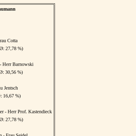
chumann
rau Cotta
 Ø: 27,78 %)
z - Herr Barnowski
Ø: 30,56 %)
au Jentsch
: 16,67 %)
er - Herr Prof. Kastendieck
 Ø: 27,78 %)
 - Frau Seidel