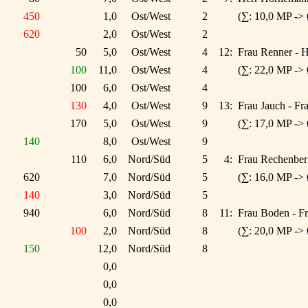
450
1,0
Ost/West
2
(∑: 10,0 MP ->
620
2,0
Ost/West
2
50
5,0
Ost/West
4
12:
Frau Renner - 
100
11,0
Ost/West
4
(∑: 22,0 MP -> 
100
6,0
Ost/West
4
130
4,0
Ost/West
9
13:
Frau Jauch - Fr
170
5,0
Ost/West
9
(∑: 17,0 MP ->
140
8,0
Ost/West
9
110
6,0
Nord/Süd
5
4:
Frau Rechenberg
620
7,0
Nord/Süd
5
(∑: 16,0 MP ->
140
3,0
Nord/Süd
5
940
6,0
Nord/Süd
8
11:
Frau Boden - Fr
100
2,0
Nord/Süd
8
(∑: 20,0 MP ->
150
12,0
Nord/Süd
8
0,0
0,0
0,0