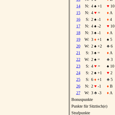
14
N:
4
♠
+1
♥
10
15
N:
4
♥
=
♦
A
16
S:
2
♠
-1
♦
4
17
N:
4
♠
-2
♥
10
18
N:
3
♠
-1
♦
A
19
W:
3
♦
+1
♠
5
20
W:
2
♠
+2
♣
6
21
S:
3
♠
=
♦
A
22
W:
2
♠
=
♣
3
23
S:
4
♥
=
♠
10
24
S:
2
♠
+1
♥
2
25
S:
6
♦
+1
♣
5
26
N:
2
♥
-1
♦
B
27
W:
3
♣
-3
♦
A
Bonuspunkte
Punkte für Sitztisch(e)
Strafpunkte