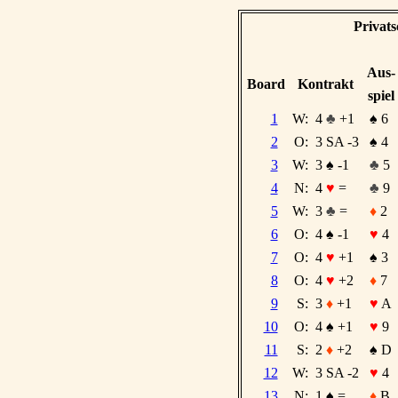
Privat
Aus-
Board
Kontrakt
spiel
1
W:
4
♣
+1
♠
6
2
O:
3 SA -3
♠
4
3
W:
3
♠
-1
♣
5
4
N:
4
♥
=
♣
9
5
W:
3
♣
=
♦
2
6
O:
4
♠
-1
♥
4
7
O:
4
♥
+1
♠
3
8
O:
4
♥
+2
♦
7
9
S:
3
♦
+1
♥
A
10
O:
4
♠
+1
♥
9
11
S:
2
♦
+2
♠
D
12
W:
3 SA -2
♥
4
13
N:
1
♠
=
♦
B